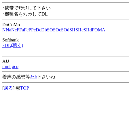
･携帯でｱｸｾｽして下さい
･機種名をｸﾘｯｸしてDL
DoCoMo
N
Na
Nc
F
Fa
Fc
P
Pc
Dc
Db
SO
SOc
SOd
SH
SHc
SHd
FOMA
Softbank
･DL(聴く)
AU
mmf
qcp
着声の感想等
ﾒｰﾙ
下さいね
[
戻る
] 戀
TOP