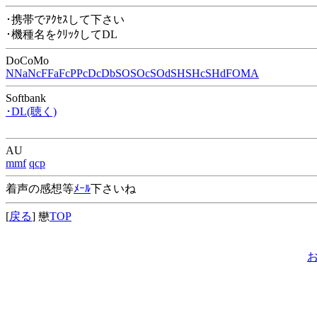
･携帯でｱｸｾｽして下さい
･機種名をｸﾘｯｸしてDL
DoCoMo
N
Na
Nc
F
Fa
Fc
P
Pc
Dc
Db
SO
SOc
SOd
SH
SHc
SHd
FOMA
Softbank
･DL(聴く)
AU
mmf
qcp
着声の感想等
ﾒｰﾙ
下さいね
[
戻る
] 戀
TOP
お