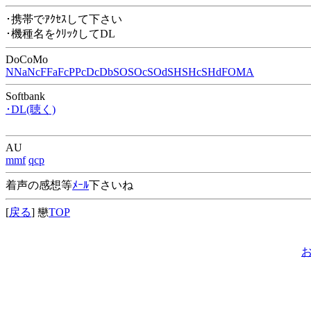
･携帯でｱｸｾｽして下さい
･機種名をｸﾘｯｸしてDL
DoCoMo
N
Na
Nc
F
Fa
Fc
P
Pc
Dc
Db
SO
SOc
SOd
SH
SHc
SHd
FOMA
Softbank
･DL(聴く)
AU
mmf
qcp
着声の感想等
ﾒｰﾙ
下さいね
[
戻る
] 戀
TOP
お